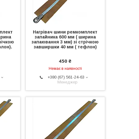
плект
Нагрівач шини ремкомплект
ирина
запайника 600 мм ( ширина
річкою
запаювання 3 мм) зі стрічкою
лон).
завширшки 40 мм ( тефлон)
450 ₴
Немає в наявності
+380 (67) 561-24-63
Менеджер