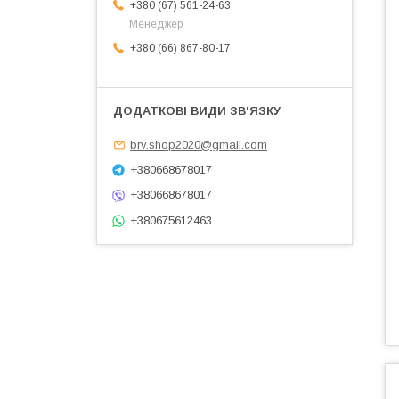
+380 (67) 561-24-63
Менеджер
+380 (66) 867-80-17
brv.shop2020@gmail.com
+380668678017
+380668678017
+380675612463