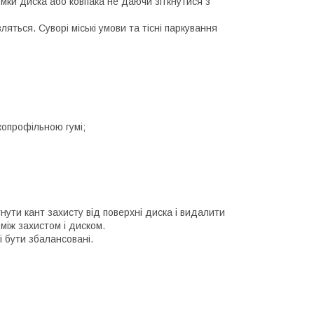
мки диска або ковпака не даючи зіткнутися з
ться. Суворі міські умови та тісні паркування
копрофільною гумі;
гнути кант захисту від поверхні диска і видалити
 між захистом і диском.
 бути збалансовані.