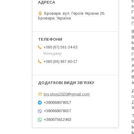
Е
п
П
Бровари. вул. Героїв України 26,
п
Бровари, Україна
П
В
В
М
+380 (67) 561-24-63
В
Менеджер
П
Р
+380 (66) 867-80-17
А
Р
В
І
Д
brv.shop2020@gmail.com
г
Д
+380668678017
Х
+380668678017
Т
+380675612463
Ш
М
М