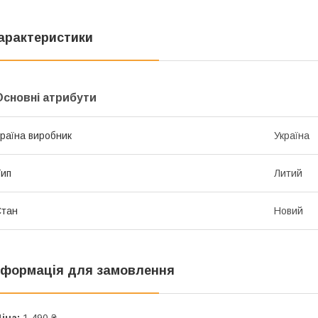
арактеристики
Основні атрибути
раїна виробник
Україна
ип
Литий
Стан
Новий
нформація для замовлення