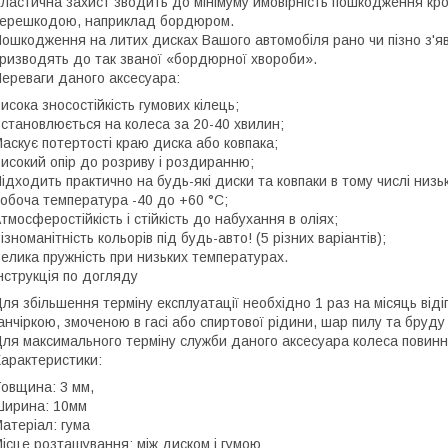
ластична захист зводить до мінімуму ймовірність пошкодження кро
ерешкодою, наприклад бордюром.
ошкодження на литих дисках Вашого автомобіля рано чи пізно з'явля
ризводять до так званої «бордюрної хвороби».
ереваги даного аксесуара:
исока зносостійкість гумових кілець;
становлюється на колеса за 20-40 хвилин;
аскує потертості краю диска або ковпака;
исокий опір до розриву і роздиранню;
ідходить практично на будь-які диски та ковпаки в тому числі низь
обоча температура -40 до +60 °С;
тмосферостійкість і стійкість до набухання в оліях;
ізноманітність кольорів під будь-авто! (5 різних варіантів);
елика пружність при низьких температурах.
нструкція по догляду
ля збільшення терміну експлуатації необхідно 1 раз на місяць віді
анчіркою, змоченою в гасі або спиртової рідини, шар пилу та бруду
ля максимального терміну служби даного аксесуара колеса повинні
арактеристики:
овщина: 3 мм,
ирина: 10мм
атеріал: гума
ісце розташування: між диском і гумою