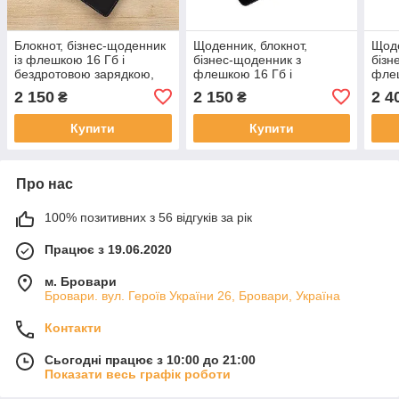
Блокнот, бізнес-щоденник
Щоденник, блокнот,
Щоде
із флешкою 16 Гб і
бізнес-щоденник з
бізн
бездротовою зарядкою,
флешкою 16 Гб і
флеш
Powerbank Сіро-Чорни
бездротовою зарядкою,
безд
2 150
2 150
2 4
₴
₴
(2120)
Powerbank Сіро-Чорний
Powe
(2120)
Купити
Купити
Про нас
100% позитивних з 56 відгуків за рік
Працює з 19.06.2020
м. Бровари
Бровари. вул. Героїв України 26, Бровари, Україна
Контакти
Сьогодні працює з 10:00 до 21:00
Показати весь графік роботи