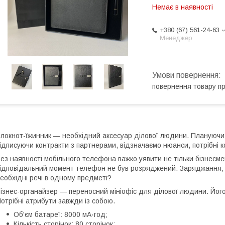
Немає в наявності
+380 (67) 561-24-63
Менеджер
повернення товару п
локнот-їжинник — необхідний аксесуар ділової людини. Плануючи р
ідписуючи контракти з партнерами, відзначаємо нюанси, потрібні к
ез наявності мобільного телефона важко уявити не тільки бізнесме
ідповідальний момент телефон не був розряджений. Заряджання, к
еобхідні речі в одному предметі?
ізнес-органайзер — переносний мініофіс для ділової людини. Його
отрібні атрибути завжди із собою.
Об'єм батареї: 8000 мА·год;
Кількість сторінок: 80 сторінок;