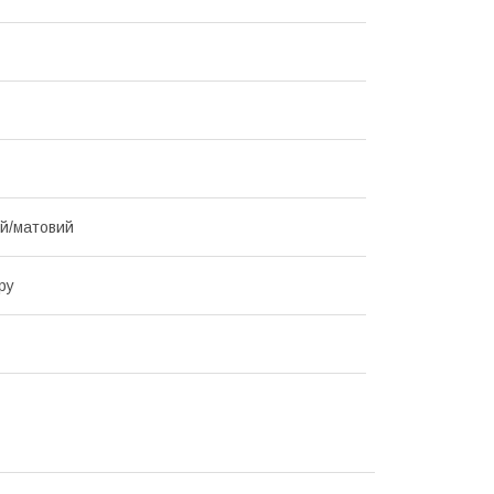
й/матовий
ру