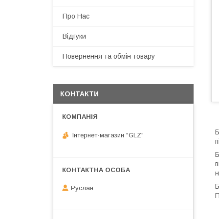
Про Нас
Відгуки
Повернення та обмін товару
КОНТАКТИ
Б
Інтернет-магазин "GLZ"
п
Б
в
н
Б
Руслан
П