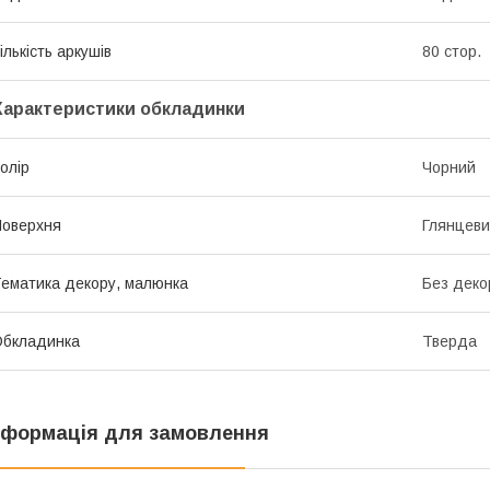
ількість аркушів
80 стор.
Характеристики обкладинки
олір
Чорний
оверхня
Глянцеви
ематика декору, малюнка
Без деко
Обкладинка
Тверда
нформація для замовлення