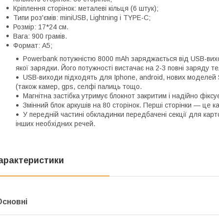
Кріплення сторінок: металеві кільця (6 штук);
Типи роз'ємів: miniUSB, Lightning і TYPE-C;
Розмір: 17*24 см.
Вага: 900 грамів.
Формат: А5;
Powerbank потужністю 8000 mAh заряджається від USB-виход
якої зарядки. Його потужності вистачає на 2-3 повні заряду т
USB-виходи підходять для Iphone, android, нових моделей S
(також камер, gps, селфі палиць тощо.
Магнітна застібка утримує блокнот закритим і надійно фіксу
Змінний блок аркушів на 80 сторінок. Перші сторінки — це к
У передній частині обкладинки передбачені секції для карток
інших необхідних речей.
арактеристики
Основні