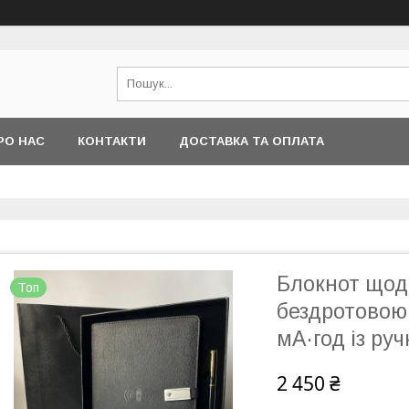
РО НАС
КОНТАКТИ
ДОСТАВКА ТА ОПЛАТА
Блокнот щоде
Топ
бездротовою
мА·год із ру
2 450 ₴