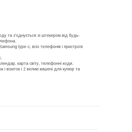
у та з'єднується зі штекером від будь-
елефона.
amsung type-c, всіх телефонів і пристроїв
є.
алендар, карта світу, телефонні коди.
 і візиток і 2 великі кишені для купюр та