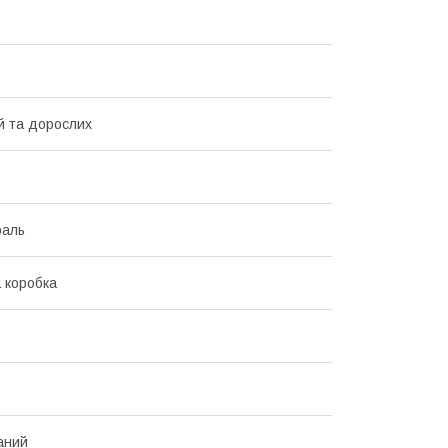
й та дорослих
раль
 коробка
аний