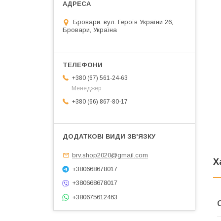
Бровари. вул. Героїв України 26,
Бровари, Україна
+380 (67) 561-24-63
Менеджер
+380 (66) 867-80-17
brv.shop2020@gmail.com
Х
+380668678017
+380668678017
+380675612463