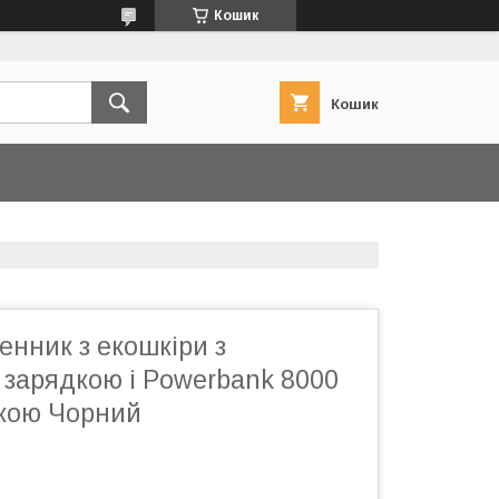
Кошик
Кошик
нник з екошкіри з
 зарядкою і Powerbank 8000
чкою Чорний