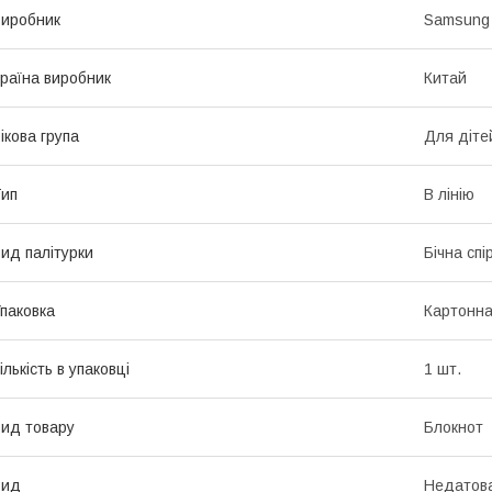
иробник
Samsung
раїна виробник
Китай
ікова група
Для діте
ип
В лінію
ид палітурки
Бічна спі
паковка
Картонна
ількість в упаковці
1 шт.
ид товару
Блокнот
Вид
Недатов