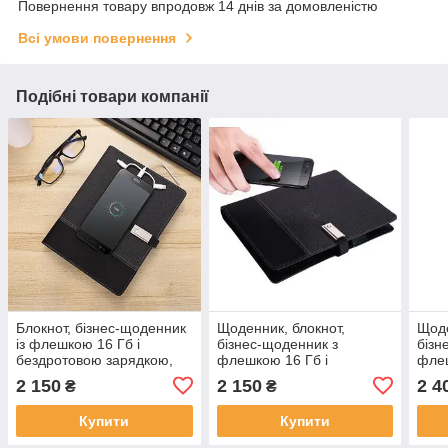
Повернення товару впродовж 14 днів за домовленістю
Всі умови повернення
Подібні товари компанії
Блокнот, бізнес-щоденник
Щоденник, блокнот,
Щоде
із флешкою 16 Гб і
бізнес-щоденник з
бізн
бездротовою зарядкою,
флешкою 16 Гб і
флеш
Powerbank Сіро-Чорни
бездротовою зарядкою,
безд
2 150
2 150
2 4
₴
₴
(2120)
Powerbank Сіро-Чорний
Powe
(2120)
Купити
Купити