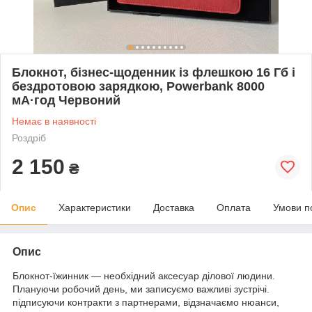
Блокнот, бізнес-щоденник із флешкою 16 Гб і
бездротовою зарядкою, Powerbank 8000
мА·год Червоний
Немає в наявності
Роздріб
2 150
₴
Опис
Характеристики
Доставка
Оплата
Умови п
Опис
Блокнот-їжинник — необхідний аксесуар ділової людини.
Плануючи робочий день, ми записуємо важливі зустрічі.
підписуючи контракти з партнерами, відзначаємо нюанси,