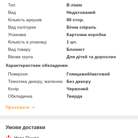
Тип
В лінію
Вид
Недатований
Кількість аркушів
80 стор.
Вид палітурки
Бічна спіраль
Упаковка
Картонна коробка
Кількість в упаковці
1 шт.
Вид товару
Блокнот
Вікова група
Для дітей та дорослих
Характеристики обкладинки
Поверхня
Глянцевий/матовий
Тематика декору, малюнка
Без декору
Колір
Червоний
Обкладинка
Тверда
Приховати
Умови доставки
Нова Пошта