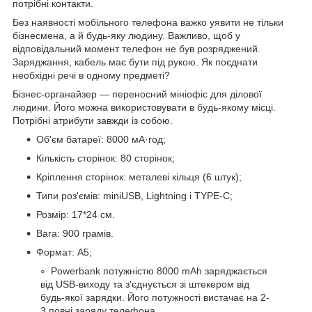
потрібні контакти.
Без наявності мобільного телефона важко уявити не тільки
бізнесмена, а й будь-яку людину. Важливо, щоб у
відповідальний момент телефон не був розряджений.
Заряджання, кабель має бути під рукою. Як поєднати
необхідні речі в одному предметі?
Бізнес-органайзер — переносний мініофіс для ділової
людини. Його можна використовувати в будь-якому місці.
Потрібні атрибути завжди із собою.
Об'єм батареї: 8000 мА·год;
Кількість сторінок: 80 сторінок;
Кріплення сторінок: металеві кільця (6 штук);
Типи роз'ємів: miniUSB, Lightning і TYPE-C;
Розмір: 17*24 см.
Вага: 900 грамів.
Формат: А5;
Powerbank потужністю 8000 mAh заряджається
від USB-виходу та з'єднується зі штекером від
будь-якої зарядки. Його потужності вистачає на 2-
3 повні заряду телефона.