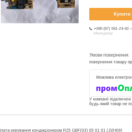
Купити
+380 (67) 561-24-63
Менеджер
повернення товару п
У компанії підключені
будь-який товар не п
лата керування кондиціонером R25 GBF(03) 05 01 01 (J)(H09)