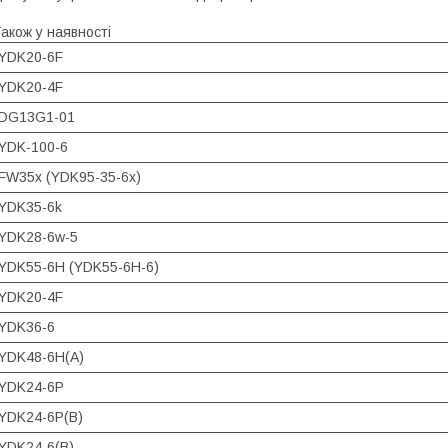
акож у наявності
YDK20-6F
YDK20-4F
DG13G1-01
YDK-100-6
FW35x (YDK95-35-6x)
YDK35-6k
YDK28-6w-5
YDK55-6H (YDK55-6H-6)
YDK20-4F
YDK36-6
YDK48-6H(A)
YDK24-6P
YDK24-6P(B)
YDK24-6(B)