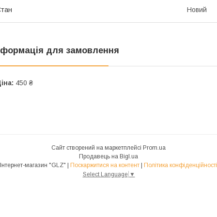
Стан
Новий
нформація для замовлення
іна:
450 ₴
Сайт створений на маркетплейсі
Prom.ua
Продавець на Bigl.ua
Інтернет-магазин "GLZ" |
Поскаржитися на контент
|
Політика конфіденційност
Select Language
▼