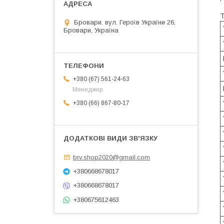
Т
Бровари. вул. Героїв України 26,
Бровари, Україна
+380 (67) 561-24-63
Менеджер
+380 (66) 867-80-17
brv.shop2020@gmail.com
+380668678017
+380668678017
+380675612463