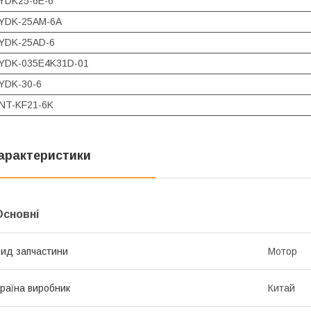
YDK25-6E-6
YDK-25AM-6A
YDK-25AD-6
YDK-035E4K31D-01
YDK-30-6
NT-KF21-6K
арактеристики
Основні
ид запчастини
Мотор
раїна виробник
Китай