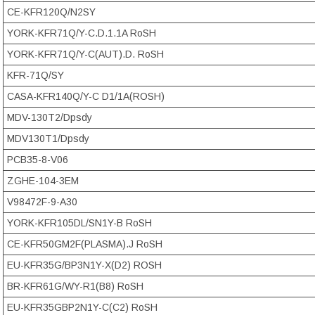
CE-KFR120Q/N2SY
YORK-KFR71Q/Y-C.D.1.1A RoSH
YORK-KFR71Q/Y-C(AUT).D. RoSH
KFR-71Q/SY
CASA-KFR140Q/Y-C D1/1A(ROSH)
MDV-130T2/Dpsdy
MDV130T1/Dpsdy
PCB35-8-V06
ZGHE-104-3EM
V98472F-9-A30
YORK-KFR105DL/SN1Y-B RoSH
CE-KFR50GM2F(PLASMA).J RoSH
EU-KFR35G/BP3N1Y-X(D2) ROSH
BR-KFR61G/WY-R1(B8) RoSH
EU-KFR35GBP2N1Y-C(C2) RoSH