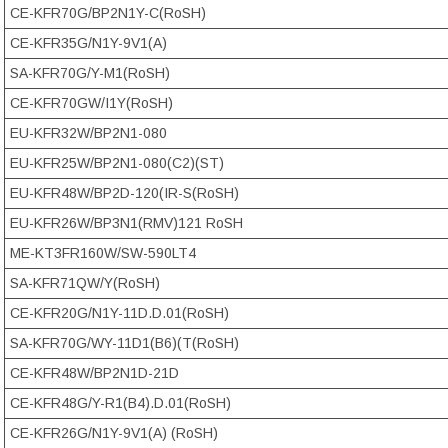
CE-KFR70G/BP2N1Y-C(RoSH)
CE-KFR35G/N1Y-9V1(A)
SA-KFR70G/Y-M1(RoSH)
CE-KFR70GW/I1Y(RoSH)
EU-KFR32W/BP2N1-080
EU-KFR25W/BP2N1-080(C2)(ST)
EU-KFR48W/BP2D-120(IR-S(RoSH)
EU-KFR26W/BP3N1(RMV)121 RoSH
ME-KT3FR160W/SW-590LT4
SA-KFR71QW/Y(RoSH)
CE-KFR20G/N1Y-11D.D.01(RoSH)
SA-KFR70G/WY-11D1(B6)(T(RoSH)
CE-KFR48W/BP2N1D-21D
CE-KFR48G/Y-R1(B4).D.01(RoSH)
CE-KFR26G/N1Y-9V1(A) (RoSH)