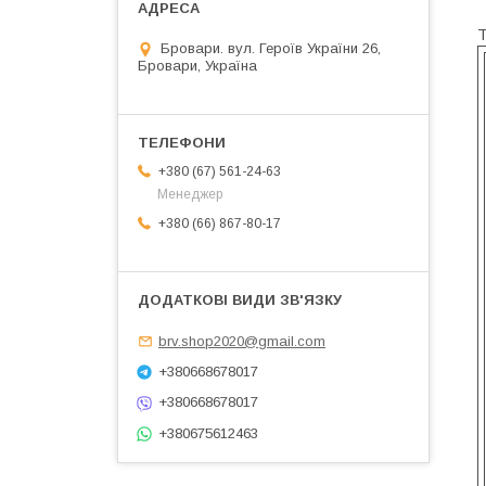
Т
Бровари. вул. Героїв України 26,
Бровари, Україна
+380 (67) 561-24-63
Менеджер
+380 (66) 867-80-17
brv.shop2020@gmail.com
+380668678017
+380668678017
+380675612463