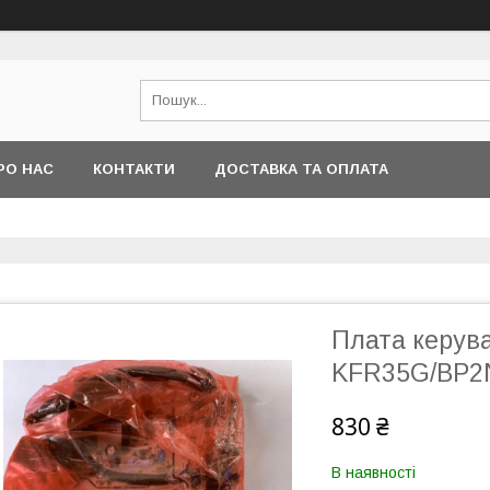
РО НАС
КОНТАКТИ
ДОСТАВКА ТА ОПЛАТА
Плата керув
KFR35G/BP2
830 ₴
В наявності