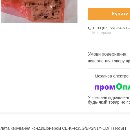
Купити
+380 (67) 561-24-63
Менеджер
повернення товару п
У компанії підключені
будь-який товар не п
лата керування кондиціонером CE-KFR35G/BP2N1Y-CD(T) RoSH