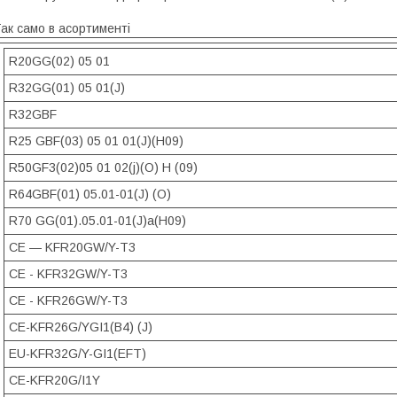
ак само в асортименті
R20GG(02) 05 01
R32GG(01) 05 01(J)
R32GBF
R25 GBF(03) 05 01 01(J)(H09)
R50GF3(02)05 01 02(j)(O) H (09)
R64GBF(01) 05.01-01(J) (O)
R70 GG(01).05.01-01(J)a(H09)
CE — KFR20GW/Y-T3
CE - KFR32GW/Y-T3
CE - KFR26GW/Y-T3
CE-KFR26G/YGI1(B4) (J)
EU-KFR32G/Y-GI1(EFT)
CE-KFR20G/I1Y