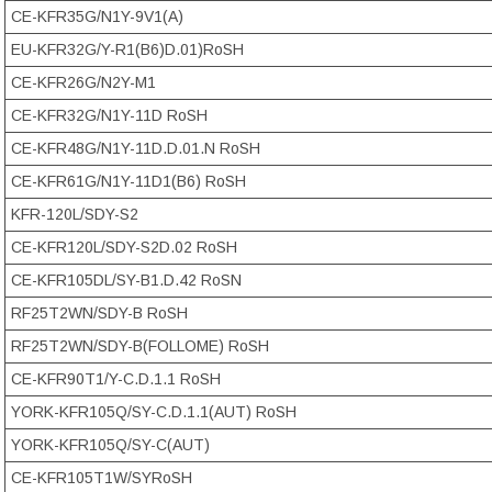
CE-KFR35G/N1Y-9V1(A)
EU-KFR32G/Y-R1(B6)D.01)RoSH
CE-KFR26G/N2Y-M1
CE-KFR32G/N1Y-11D RoSH
CE-KFR48G/N1Y-11D.D.01.N RoSH
CE-KFR61G/N1Y-11D1(B6) RoSH
KFR-120L/SDY-S2
CE-KFR120L/SDY-S2D.02 RoSH
CE-KFR105DL/SY-B1.D.42 RoSN
RF25T2WN/SDY-B RoSH
RF25T2WN/SDY-B(FOLLOME) RoSH
CE-KFR90T1/Y-C.D.1.1 RoSH
YORK-KFR105Q/SY-C.D.1.1(AUT) RoSH
YORK-KFR105Q/SY-C(AUT)
CE-KFR105T1W/SYRoSH