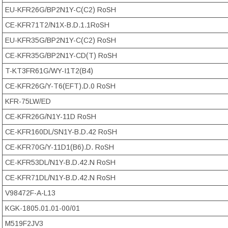
EU-KFR26G/BP2N1Y-C(C2) RoSH
CE-KFR71T2/N1X-B.D.1.1RoSH
EU-KFR35G/BP2N1Y-C(C2) RoSH
CE-KFR35G/BP2N1Y-CD(T) RoSH
T-KT3FR61G/WY-I1T2(B4)
CE-KFR26G/Y-T6(EFT).D.0 RoSH
KFR-75LW/ED
CE-KFR26G/N1Y-11D RoSH
CE-KFR160DL/SN1Y-B.D.42 RoSH
CE-KFR70G/Y-11D1(B6).D. RoSH
CE-KFR53DL/N1Y-B.D.42.N RoSH
CE-KFR71DL/N1Y-B.D.42.N RoSH
V98472F-A-L13
KGK-1805.01.01-00/01
M519F2JV3