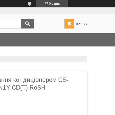
Кошик
Кошик
ання кондиціонером CE-
N1Y-CD(T) RoSH