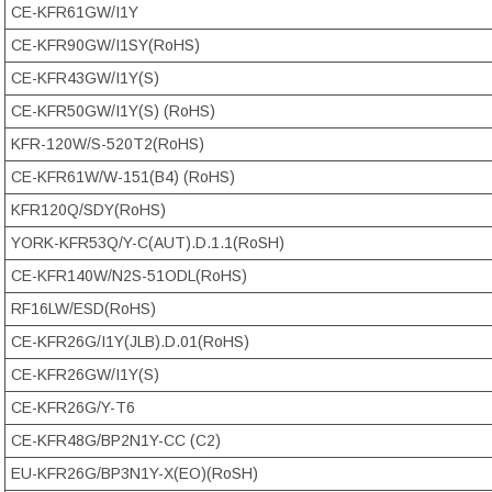
CE-KFR61GW/I1Y
CE-KFR90GW/I1SY(RoHS)
CE-KFR43GW/I1Y(S)
CE-KFR50GW/I1Y(S) (RoHS)
KFR-120W/S-520T2(RoHS)
CE-KFR61W/W-151(B4) (RoHS)
KFR120Q/SDY(RoHS)
YORK-KFR53Q/Y-C(AUT).D.1.1(RoSH)
CE-KFR140W/N2S-51ODL(RoHS)
RF16LW/ESD(RoHS)
CE-KFR26G/I1Y(JLB).D.01(RoHS)
CE-KFR26GW/I1Y(S)
CE-KFR26G/Y-T6
CE-KFR48G/BP2N1Y-CC (C2)
EU-KFR26G/BP3N1Y-X(EO)(RoSH)